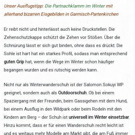
Unser Ausflugstipp:
Die Partnachklamm im Winter
mit
allerhand bizarren Eisgebilden in Garmisch-Partenkirchen
Er reibt nicht und hinterlässt auch keine Druckstellen. Die
Zehenschutzkappe schützt die Zehen vor Stößen. Über die
Schnürung lässt er sich gut binden, ohne dass es drückt. Die
Sohle ist hart hat ein starkes Profil, sodass man entsprechend
guten Grip
hat, wenn die Wege im Winter schon häufiger
begangen wurden und es rutschig werden kann.
Nicht nur als Winterwanderschuh ist der Salomon Sokuyi WP
geeignet, sondern auch als
Outdoorschuh
. Ob bei einem
Spaziergang mit der Freundin, beim Gassigehen mit dem Hund,
bei einem Ausflug in den Wildpark oder beim Rodeln mit den
Kindern am Berg – der Schuh ist
universell im Winter einsetzbar
.
Hinzu kommt, dass er für einen Wanderschuh recht leicht ist
und es weitaus mehr Modelle am Markt gibt, die am Fuß immer