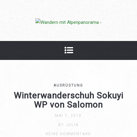
Weitere Informationen zu
Datenschutzerklärung und unserer Cookie-Richtlinie findest du
in unserem Impressum.
Ok, verstanden.
AUSRÜSTUNG
Winterwanderschuh Sokuyi
WP von Salomon
MAI 7, 2018
BY JULIA
KEINE KOMMENTARE