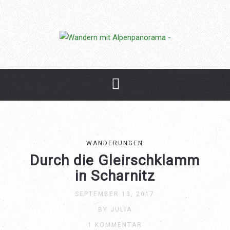
Weitere Informationen zu
Datenschutzerklärung und unserer Cookie-Richtlinie findest du
in unserem Impressum.
Ok, verstanden.
WANDERUNGEN
Durch die Gleirschklamm
in Scharnitz
SEPTEMBER 13, 2017
BY JULIA
1 KOMMENTAR