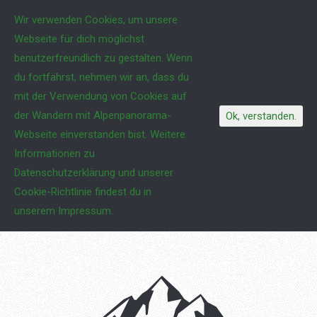
Wir verwenden Cookies, um unsere
Webseite für dich möglichst
benutzerfreundlich zu gestalten. Wenn
du fortfährst, nehmen wir an, dass du
mit der Verwendung von Cookies auf
der Wandern mit Alpenpanorama-
Ok, verstanden.
Webseite einverstanden bist.
Weitere
Informationen zu
Datenschutzerklärung und unserer
Cookie-Richtlinie findest du in
unserem Impressum.