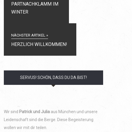
PARTNACHKLAMM IM
WINTER
NÄCHSTER ARTIKEL »
HERZLICH WILLKOMMEN!
SERVUS! SCHÖN, DASS DU DA BIST!
Wir sind
Patrick und Julia
aus München und unsere
Leidenschaft sind die Berge. Diese Begeisterung
wollen wir mit dir teilen.