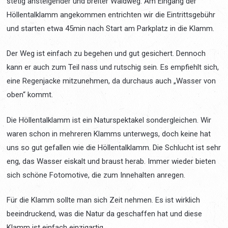
stetig ansteigender und breiter Waldweg. Am Eingang der
Höllentalklamm angekommen entrichten wir die Eintrittsgebühr
und starten etwa 45min nach Start am Parkplatz in die Klamm.
Der Weg ist einfach zu begehen und gut gesichert. Dennoch
kann er auch zum Teil nass und rutschig sein. Es empfiehlt sich,
eine Regenjacke mitzunehmen, da durchaus auch „Wasser von
oben“ kommt.
Die Höllentalklamm ist ein Naturspektakel sondergleichen. Wir
waren schon in mehreren Klamms unterwegs, doch keine hat
uns so gut gefallen wie die Höllentalklamm. Die Schlucht ist sehr
eng, das Wasser eiskalt und braust herab. Immer wieder bieten
sich schöne Fotomotive, die zum Innehalten anregen.
Für die Klamm sollte man sich Zeit nehmen. Es ist wirklich
beeindruckend, was die Natur da geschaffen hat und diese
Klamm ist einfach einzigartig.